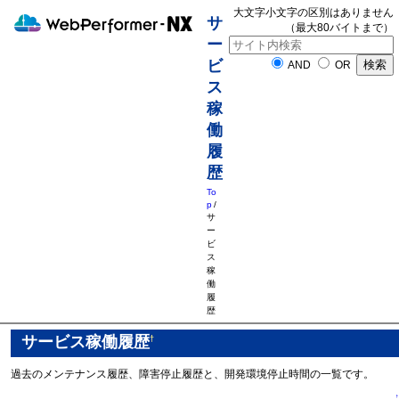
大文字小文字の区別はありません
サ
（最大80バイトまで）
ー
ビ
AND
OR
ス
稼
働
履
歴
To
p
/
サ
ー
ビ
ス
稼
働
履
歴
サービス稼働履歴
†
過去のメンテナンス履歴、障害停止履歴と、開発環境停止時間の一覧です。
↑