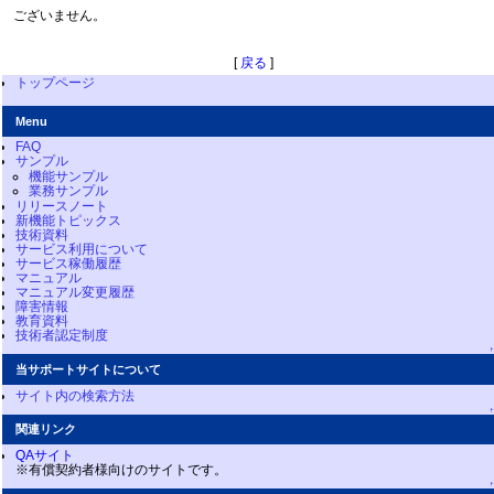
ございません。
[
戻る
]
トップページ
Menu
FAQ
サンプル
機能サンプル
業務サンプル
リリースノート
新機能トピックス
技術資料
サービス利用について
サービス稼働履歴
マニュアル
マニュアル変更履歴
障害情報
教育資料
技術者認定制度
↑
当サポートサイトについて
サイト内の検索方法
↑
関連リンク
QAサイト
※有償契約者様向けのサイトです。
↑