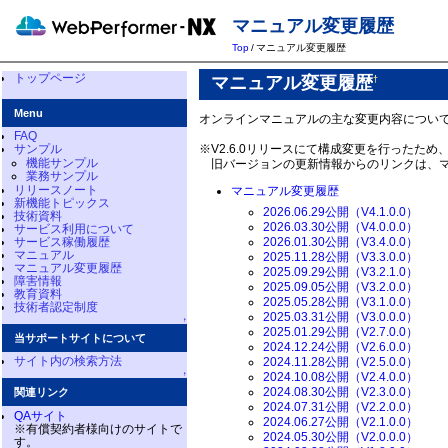
マニュアル変更履歴
Top
/
マニュアル変更履歴
トップページ
マニュアル変更履歴
†
Menu
オンラインマニュアルの主な変更内容につい
FAQ
※V2.6.0リリースにて構成変更を行ったた
サンプル
機能サンプル
旧バージョンの更新情報からのリンクは、マ
業務サンプル
リリースノート
マニュアル変更履歴
新機能トピックス
2026.06.29公開（V4.1.0.0）
技術資料
2026.03.30公開（V4.0.0.0）
サービス利用について
2026.01.30公開（V3.4.0.0）
サービス稼働履歴
マニュアル
2025.11.28公開（V3.3.0.0）
マニュアル変更履歴
2025.09.29公開（V3.2.1.0）
障害情報
2025.09.05公開（V3.2.0.0）
教育資料
2025.05.28公開（V3.1.0.0）
技術者認定制度
2025.03.31公開（V3.0.0.0）
↑
2025.01.29公開（V2.7.0.0）
当サポートサイトについて
2024.12.24公開（V2.6.0.0）
サイト内の検索方法
2024.11.28公開（V2.5.0.0）
↑
2024.10.08公開（V2.4.0.0）
2024.08.30公開（V2.3.0.0）
関連リンク
2024.07.31公開（V2.2.0.0）
QAサイト
2024.06.27公開（V2.1.0.0）
※有償契約者様向けのサイトで
2024.05.30公開（V2.0.0.0）
す。