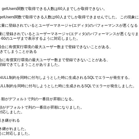
も、getUsers関数で取得できる人数は60人までしか取得できない。
etUsers関数で取得できる人数は60人までしか取得できませんでした。 この現象
ザが大量に登録されているとユーザーマネージャ(エディタ)のパフォーマンスが悪くなる
量に登録されているとユーザーマネージャ(エディタ)のパフォーマンスが悪くなりま
～60のユーザまで表示するように対応しました。
した場合に有償実行環境の最大ユーザー数まで登録できないことがある、
きてしまうことがある
合に有償実行環境の最大ユーザー数まで登録できないことがある、
登録できてしまうことがありました。
とNOTNULL制約を同時に付与しようとした時に生成されるSQLでエラーが発生する。
TNULL制約を同時に付与しようとした時に生成されるSQLでエラーが発生しました。
ソート順がデフォルトで列の一番目が昇順になる。
順がデフォルトで列の一番目が昇順になりました。
対応しました。
が引き継がれる
き継がれました。
うに対応しました。