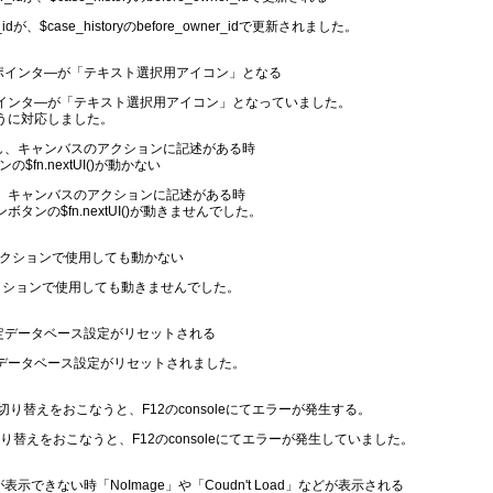
r_idが、$case_historyのbefore_owner_idで更新されました。
ウスポインタ―が「テキスト選択用アイコン」となる
インタ―が「テキスト選択用アイコン」となっていました。
うに対応しました。
存在し、キャンバスのアクションに記述がある時
n.nextUI()が動かない
し、キャンバスのアクションに記述がある時
ンの$fn.nextUI()が動きませんでした。
バスのアクションで使用しても動かない
スのアクションで使用しても動きませんでした。
に既定データベース設定がリセットされる
定データベース設定がリセットされました。
関数の切り替えをおこなうと、F12のconsoleにてエラーが発生する。
切り替えをおこなうと、F12のconsoleにてエラーが発生していました。
表示できない時「NoImage」や「Coudn't Load」などが表示される