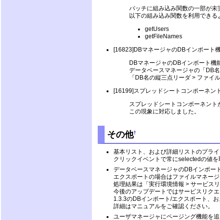
バッチに組み込み関数の一部が未
以下の組み込み関数を利用できる
getUsers
getFileNames
[16823]DBマネージャのDBインポート機
DBマネージャのDBインポート機能で
データベースマネージャの「DB名
「DB名の縦三点リーダ > ファイ
[16199]スプレッドシートコンポー
スプレッドシートコンポーネント
この現象に対応しました。
その他
†
基本リスト、および詳細リストのプライマ
クリックイベントで常にselectedの
データベースマネージャのDBインポー
エクスポートの場合はファイルマネージ
処理結果は「実行環境情報 > サービス
今後のアップデートではサービスリクエ
1.3.3のDBインポート/エクスポート
詳細はマニュアルをご確認ください。
ユーザマネージャにページング機能を追