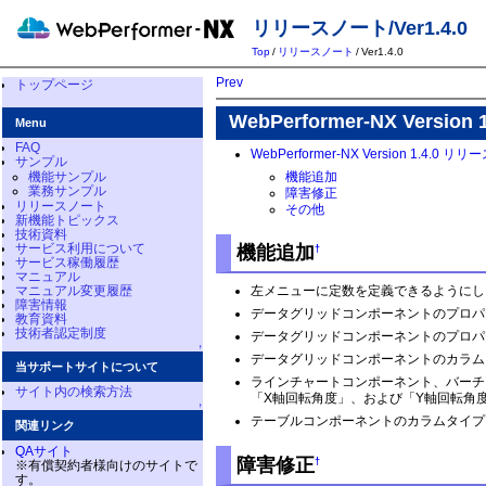
リリースノート/Ver1.4.0
Top
/
リリースノート
/
Ver1.4.0
Prev
トップページ
WebPerformer-NX Versi
Menu
FAQ
WebPerformer-NX Version 1.4.0 
サンプル
機能追加
機能サンプル
業務サンプル
障害修正
リリースノート
その他
新機能トピックス
技術資料
サービス利用について
機能追加
†
サービス稼働履歴
マニュアル
マニュアル変更履歴
左メニューに定数を定義できるようにし
障害情報
データグリッドコンポーネントのプロパ
教育資料
技術者認定制度
データグリッドコンポーネントのプロパ
↑
データグリッドコンポーネントのカラム
当サポートサイトについて
ラインチャートコンポーネント、バーチ
サイト内の検索方法
「X軸回転角度」、および「Y軸回転角
↑
テーブルコンポーネントのカラムタイプ
関連リンク
QAサイト
障害修正
†
※有償契約者様向けのサイトで
す。