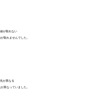
た値が取れない
値が取れませんでした。
。
照先が異なる
先が異なっていました。