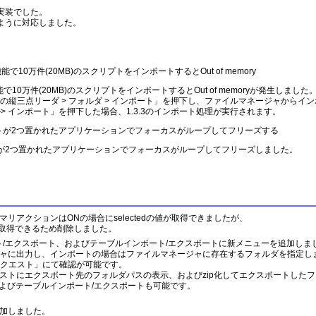
実装でした。
ように対応しました。
能で10万件(20MB)のスクリプトをインポートするとOut of memory
10万件(20MB)のスクリプトをインポートするとOut of memoryが発生しました
の縦三点リーダ > フォルダ > インポート」を押下し、ファイルマネージャからイ
ル> インポート」を押下した場合、1.3.3のインポート処理が実行されます。
ネントが2つ置かれたアプリケーションでフォーカスがループしてフリーズする
が2つ置かれたアプリケーションでフォーカスがループしてフリーズしました。
リアクションはONの場合にselectedの値が取得できましたが、
値を取得できるため削除しました。
ト/エクスポート、およびテーブルインポート/エクスポートに新メニューを追加しま
ャに出力し、インポートの場合はファイルマネージャに存在するフォルダを指定し
リクエスト」にて確認が可能です。
ストにエクスポート先のフォルダパスの表示、およびzip化してエクスポートした
、およびテーブルインポート/エクスポートも可能です。
加しました。