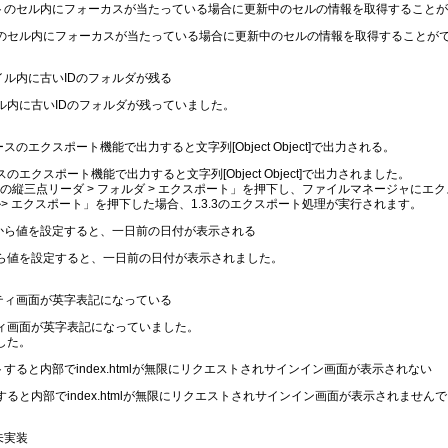
ネントのセル内にフォーカスが当たっている場合に更新中のセルの情報を取得すること
のセル内にフォーカスが当たっている場合に更新中のセルの情報を取得することが
ァイル内に古いIDのフォルダが残る
ル内に古いIDのフォルダが残っていました。
スのエクスポート機能で出力すると文字列[Object Object]で出力される。
クスポート機能で出力すると文字列[Object Object]で出力されました。
の縦三点リーダ > フォルダ > エクスポート」を押下し、ファイルマネージャにエ
ル> エクスポート」を押下した場合、1.3.3のエクスポート処理が実行されます。
画面から値を設定すると、一日前の日付が表示される
ら値を設定すると、一日前の日付が表示されました。
パティ画面が英字表記になっている
ィ画面が英字表記になっていました。
した。
トすると内部でindex.htmlが無限にリクエストされサインイン画面が表示されない
ると内部でindex.htmlが無限にリクエストされサインイン画面が表示されません
未実装