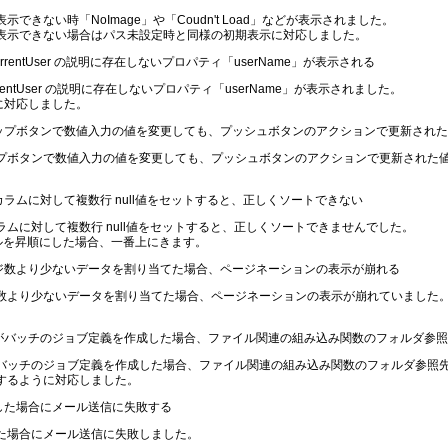
きない時「NoImage」や「Coudn't Load」などが表示されました。
表示できない場合はパス未設定時と同様の初期表示に対応しました。
tCurrentUser の説明に存在しないプロパティ「userName」が表示される
urrentUser の説明に存在しないプロパティ「userName」が表示されました。
うに対応しました。
ルアップボタンで数値入力の値を変更しても、プッシュボタンのアクションで更新され
プボタンで数値入力の値を変更しても、プッシュボタンのアクションで更新された
じカラムに対して複数行 null値をセットすると、正しくソートできない
ムに対して複数行 null値をセットすると、正しくソートできませんでした。
セルを昇順にした場合、一番上にきます。
ページ数より少ないデータを割り当てた場合、ページネーションの表示が崩れる
数より少ないデータを割り当てた場合、ページネーションの表示が崩れていました
ザーがバッチのジョブ定義を作成した場合、ファイル関連の組み込み関数のフォルダ参
バッチのジョブ定義を作成した場合、ファイル関連の組み込み関数のフォルダ参照
するように対応しました。
用した場合にメール送信に失敗する
た場合にメール送信に失敗しました。