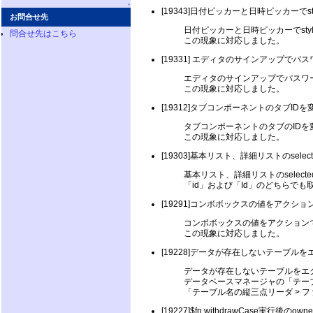
↑
[19343]日付ピッカーと日時ピッカーでs
お問合せ先
日付ピッカーと日時ピッカーでsty
問合せ先はこちら
この現象に対応しました。
[19331] エディタのサインアップ
エディタのサインアップでパスワ
この現象に対応しました。
[19312]タブコンポーネントのタブI
タブコンポーネントのタブのID
この現象に対応しました。
[19303]基本リスト、詳細リストのse
基本リスト、詳細リストのselec
「id」および「Id」のどちらで
[19291]コンボボックスの値をアクシ
コンボボックスの値をアクション
この現象に対応しました。
[19228]データが存在しないテーブル
データが存在しないテーブルをエク
データベースマネージャの「テーブ
「テーブル名の縦三点リーダ > フ
[19227]$fn.withdrawCase実行後のown