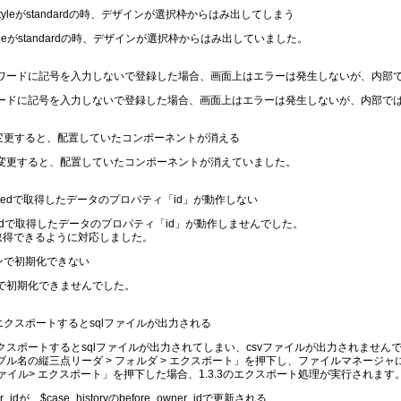
tyleがstandardの時、デザインが選択枠からはみ出してしまう
leがstandardの時、デザインが選択枠からはみ出していました。
でパスワードに記号を入力しないで登録した場合、画面上はエラーは発生しないが、内
ードに記号を入力しないで登録した場合、画面上はエラーは発生しないが、内部で
Dを変更すると、配置していたコンポーネントが消える
を変更すると、配置していたコンポーネントが消えていました。
lectedで取得したデータのプロパティ「id」が動作しない
tedで取得したデータのプロパティ「id」が動作しませんでした。
も取得できるように対応しました。
ョンで初期化できない
で初期化できませんでした。
をエクスポートするとsqlファイルが出力される
スポートするとsqlファイルが出力されてしまい、csvファイルが出力されません
ル名の縦三点リーダ > フォルダ > エクスポート」を押下し、ファイルマネージ
ァイル> エクスポート」を押下した場合、1.3.3のエクスポート処理が実行されます
er_idが、$case_historyのbefore_owner_idで更新される