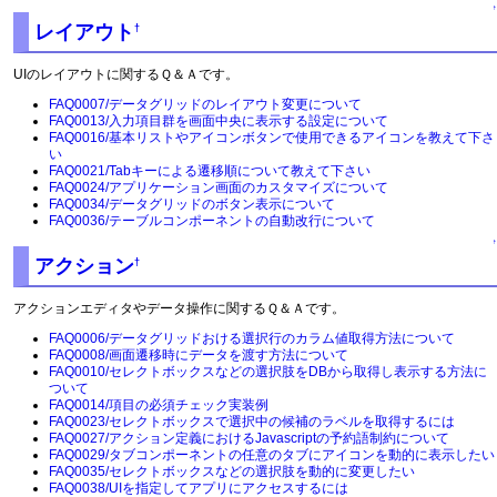
↑
レイアウト
†
UIのレイアウトに関するＱ＆Ａです。
FAQ0007/データグリッドのレイアウト変更について
FAQ0013/入力項目群を画面中央に表示する設定について
FAQ0016/基本リストやアイコンボタンで使用できるアイコンを教えて下さ
い
FAQ0021/Tabキーによる遷移順について教えて下さい
FAQ0024/アプリケーション画面のカスタマイズについて
FAQ0034/データグリッドのボタン表示について
FAQ0036/テーブルコンポーネントの自動改行について
↑
アクション
†
アクションエディタやデータ操作に関するＱ＆Ａです。
FAQ0006/データグリッドおける選択行のカラム値取得方法について
FAQ0008/画面遷移時にデータを渡す方法について
FAQ0010/セレクトボックスなどの選択肢をDBから取得し表示する方法に
ついて
FAQ0014/項目の必須チェック実装例
FAQ0023/セレクトボックスで選択中の候補のラベルを取得するには
FAQ0027/アクション定義におけるJavascriptの予約語制約について
FAQ0029/タブコンポーネントの任意のタブにアイコンを動的に表示したい
FAQ0035/セレクトボックスなどの選択肢を動的に変更したい
FAQ0038/UIを指定してアプリにアクセスするには