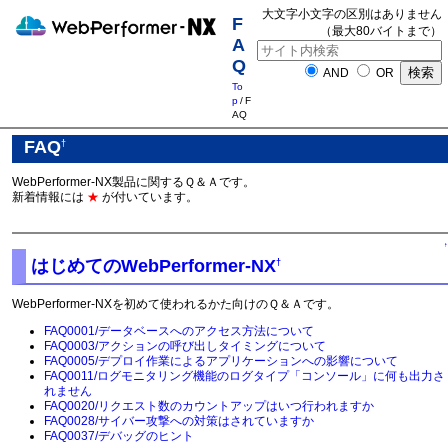
大文字小文字の区別はありません
F
（最大80バイトまで）
A
Q
AND
OR
To
p
/
F
AQ
FAQ
†
WebPerformer-NX製品に関するＱ＆Ａです。
新着情報には
★
が付いています。
↑
はじめてのWebPerformer-NX
†
WebPerformer-NXを初めて使われるかた向けのＱ＆Ａです。
FAQ0001/データベースへのアクセス方法について
FAQ0003/アクションの呼び出しタイミングについて
FAQ0005/デプロイ作業によるアプリケーションへの影響について
FAQ0011/ログモニタリング機能のログタイプ「コンソール」に何も出力さ
れません
FAQ0020/リクエスト数のカウントアップはいつ行われますか
FAQ0028/サイバー攻撃への対策はされていますか
FAQ0037/デバッグのヒント