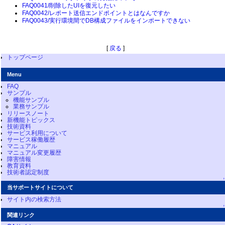
FAQ0041/削除したUIを復元したい
FAQ0042/レポート送信エンドポイントとはなんですか
FAQ0043/実行環境間でDB構成ファイルをインポートできない
[
戻る
]
トップページ
Menu
FAQ
サンプル
機能サンプル
業務サンプル
リリースノート
新機能トピックス
技術資料
サービス利用について
サービス稼働履歴
マニュアル
マニュアル変更履歴
障害情報
教育資料
技術者認定制度
↑
当サポートサイトについて
サイト内の検索方法
↑
関連リンク