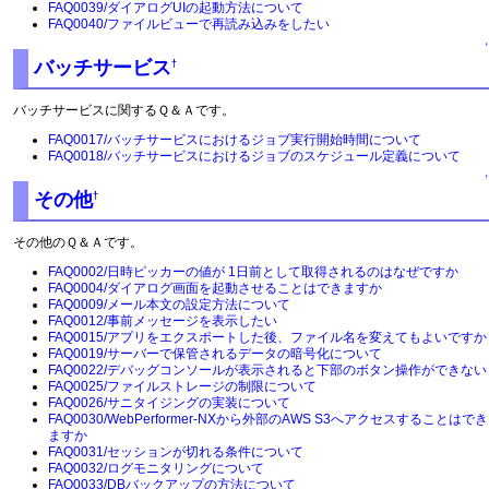
FAQ0039/ダイアログUIの起動方法について
FAQ0040/ファイルビューで再読み込みをしたい
↑
バッチサービス
†
バッチサービスに関するＱ＆Ａです。
FAQ0017/バッチサービスにおけるジョブ実行開始時間について
FAQ0018/バッチサービスにおけるジョブのスケジュール定義について
↑
その他
†
その他のＱ＆Ａです。
FAQ0002/日時ピッカーの値が 1日前として取得されるのはなぜですか
FAQ0004/ダイアログ画面を起動させることはできますか
FAQ0009/メール本文の設定方法について
FAQ0012/事前メッセージを表示したい
FAQ0015/アプリをエクスポートした後、ファイル名を変えてもよいですか
FAQ0019/サーバーで保管されるデータの暗号化について
FAQ0022/デバッグコンソールが表示されると下部のボタン操作ができない
FAQ0025/ファイルストレージの制限について
FAQ0026/サニタイジングの実装について
FAQ0030/WebPerformer-NXから外部のAWS S3へアクセスすることはでき
ますか
FAQ0031/セッションが切れる条件について
FAQ0032/ログモニタリングについて
FAQ0033/DBバックアップの方法について