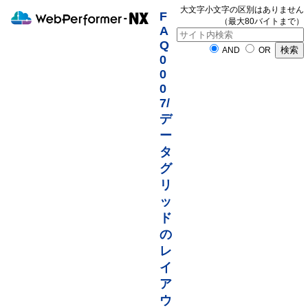
大文字小文字の区別はありません
F
（最大80バイトまで）
A
Q
AND
OR
0
0
0
7/
デ
ー
タ
グ
リ
ッ
ド
の
レ
イ
ア
ウ