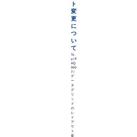
ト
変
更
に
つ
い
て
To
p
/
F
AQ
000
7
/
デ
ー
タ
グ
リ
ッ
ド
の
レ
イ
ア
ウ
ト
変